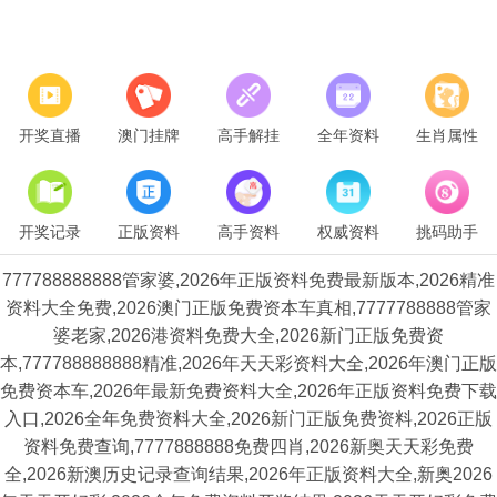
开奖直播
澳门挂牌
高手解挂
全年资料
生肖属性
开奖记录
正版资料
高手资料
权威资料
挑码助手
777788888888管家婆,2026年正版资料免费最新版本,2026精准
资料大全免费,2026澳门正版免费资本车真相,7777788888管家
婆老家,2026港资料免费大全,2026新门正版免费资
本,777788888888精准,2026年天天彩资料大全,2026年澳门正版
免费资本车,2026年最新免费资料大全,2026年正版资料免费下载
入口,2026全年免费资料大全,2026新门正版免费资料,2026正版
资料免费查询,7777888888免费四肖,2026新奥天天彩免费
全,2026新澳历史记录查询结果,2026年正版资料大全,新奥2026