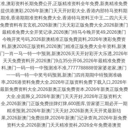
准,澳彩资料长期免费公开,正版精准资料全年免费,新奥精准免费
提供港澳彩,2026年新澳门天天开好彩大全,香港内部特马资料期
期准,香港期期准资料免费大全,香港特马资料王中王,二四六天天
免费资料有玄玄机,2026新澳门天天彩正版免费大全,2026新澳门
最精准免费大全开奖记录,2026澳门特马今晚开奖49,2026澳门
今晚开奖号码,2026新澳精准正版免費資料,2026年澳彩免费资
料,新澳2026正版资料,2026澳门精准正版免费大全年资料,新澳
门一肖一马一特一中预测,新澳2026天天开好彩开大乐透,2026年
天天免费资料开,2026澳门9点35分开06,2026年最精准免费资
料,澳门一码一特一中预测准不准,7777788888管家婆老家,澳门
一一码一特一中奖号码预测,新澳门四肖期期中特预测准确
率,2026港资料免费大全,2026年正版资料免费下载入口,2026年
最新免费资料大全,2026新奥正版免费资本,2026年新奥正版免费
大全,全面释义,2026年新澳门天天开好,2026年正版资料大
全,2026新澳门正版免费挂牌灯牌,600图库,管家婆三期必开一期
精准预测,2026年新澳门天天好,2026新奥天天开奖最新结
果,2026新澳门免费挂牌,2026年新澳门记录查询,2026年新免费
资料大全,2026新澳门天天精准资枓,2026全年免费港澳资