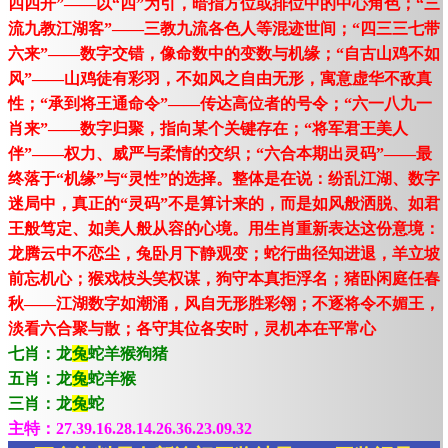
四四开”——以“四”为引，暗指方位或排位中的中心角色；“三
流九教江湖客”——三教九流各色人等混迹世间；“四三三七带
六来”——数字交错，像命数中的变数与机缘；“自古山鸡不如
风”——山鸡徒有彩羽，不如风之自由无形，寓意虚华不敌真
性；“承到将王通命令”——传达高位者的号令；“六一八九一
肖来”——数字归聚，指向某个关键存在；“将军君王美人
伴”——权力、威严与柔情的交织；“六合本期出灵码”——最
终落于“机缘”与“灵性”的选择。整体是在说：纷乱江湖、数字
迷局中，真正的“灵码”不是算计来的，而是如风般洒脱、如君
王般笃定、如美人般从容的心境。用生肖重新表达这份意境：
龙腾云中不恋尘，兔卧月下静观变；蛇行曲径知进退，羊立坡
前忘机心；猴戏枝头笑权谋，狗守本真拒浮名；猪卧闲庭任春
秋——江湖数字如潮涌，风自无形胜彩翎；不逐将令不媚王，
淡看六合聚与散；各守其位各安时，灵机本在平常心
七肖：龙
兔
蛇羊猴狗猪
五肖：龙
兔
蛇羊猴
三肖：龙
兔
蛇
主特：27.39.16.28.14.26.36.23.09.32