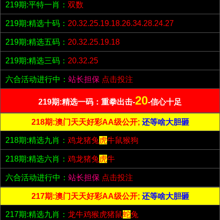
219期:平特一肖：
双数
219期:精选十码：
20.32.25.19.18.26.34.28.24.27
219期:精选五码：
20.32.25.19.18
219期:精选三码：
20.32.25
六合活动进行中：
站长担保
点击投注
20
219期:精选一码：重拳出击-
-信心十足
218期:澳门天天好彩AA级公开;
还等啥大胆砸
218期:精选九肖：
鸡龙猪兔
虎
牛鼠猴狗
218期:精选六肖：
鸡龙猪兔
虎
牛
六合活动进行中：
站长担保
点击投注
217期:澳门天天好彩AA级公开;
还等啥大胆砸
217期:精选九肖：
龙牛鸡猴虎猪鼠
蛇
兔