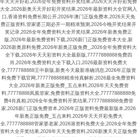
年天天开好彩,2026全年免费资料开奖结果,2026天天开好彩免费
大全,2026新奥天天开好彩开奖结果,2026年最新资料大全官网入
口,香港资料免费长期公开,2026年澳门正版免费本,2026天天免
费正版资料,管家婆三期必开一期精准预测,2026今晚开奖结果开
奖记录,2026全年免费资料大全开奖结果,2026年新奥免费正
版,2026年最新免费资料下载,2026新门正版免费资本大全,新
2026新奥原料免费,2026年新奥正版免费_,2026全年免费资料大
全下载,2026年天天彩资料大全最新版,77777888888免费四
肖,2026年免费资料大全下载入口,2026最新资料免费大
全,7777788888王中新版,新奥今天最新准确消息,2026年正版资
料免费下载官网,7777788888精准传真解析,2026最全免费资料
大全,2026年新奥正版免费_五点来料,2026年天天免费资
料,77778888凤凰管家,免费资料正版资料大全,77777888888免
费4肖真相,2026全年免费资料开奖结果,77777888888免费管
家,2026新门正版免费资本,2026年正版资料免费最新版本,2026
年新奥正版免费_五点来料,2026年天天开彩免费大
全,7777788888管家婆老家,2026港资料免费大全,2026全年免费
资料大全开奖结果,2026年天天免费资料,2026新澳天天正版免费