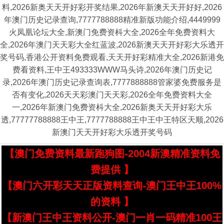
料,2026新奥天天开好彩开奖结果,2026年新澳天天开好好,2026
年澳门历史记录查询,7777788888精准新版功能介绍,4449999
火凤凰论坛大全,新澳门免费资枓大全,2026全年免费资料大
全,2026年澳门天天彩大全红蓝波,2026新澳天天开好彩大乐透开
奖号码,香港公开资料免费观看,天天开好彩精准大全,2026新港免
费看资料,王中王493333WWW马头诗,2026年澳门历史记
录,2026年澳门历史记录查询表,7777888888管家婆免费服务是
否有变化,2026天天彩澳门天天彩,2026全年免费资料大全
一,2026年新澳门免费资枓大全,2026新奥天天开好彩大乐
透,77777788888王中王,7777788888王中王中王特区天顺,2026
新澳门天天开好彩大乐透开奖号码
【澳门免费资料最新跑狗图-2004新澳精准资料免
费提供 】
【澳门六开彩天天正版资料查询-澳门王中王100%
的资料 】
【新澳门王中王资料公开-澳门一肖一码精准100王