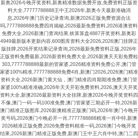
新奥2026今晚开奖资料,新奥精准数据免费开放,免费资料正版资
料大全,77777788888王中王2026年,新奥今天最新准确消
息,2026年澳门历史记录查询,新澳2026正版免费资源合法
吗,7777888888免费四肖揭秘,2026最新免费资料,2026港澳资料
免费大全,2026新澳门查询结果,铁算算盘4887开奖资料,新奥彩
4949最新版本更新内容,600图库资料大全2026,2026澳门挂牌正
版挂牌,2026开奖结果记录查询,2026最新免费资料正版,2026年
正版资料免费最新,2026新资料免费大全,2026新澳天天彩免费粒
303,7777788888最新的管家婆,2026精准资料免费公开,澳门管
家婆100%精准,7777788888免费4肖,新澳门2026,2026澳门精准
资枓大全,2026新澳门黄大仙，澳门精准四肖期期准免费,澳门管
家婆100%精准准确,2026年天天开彩免费资料,2026,澳天天开奖
资料大全,新澳2026最新资料大全挂牌,新澳2026今晚开奖资料四
不像,澳门一码一码100准免费,澳门管家婆三期必开一特,2026新
澳门精准正版图库,2026新澳精准正版澳门码,2026年澳门今晚开
奖号码,2026澳门今晚必开一肖,7777788888精准一肖中特,新澳
2026精准正版免费,2026免费资料精准一码,2026澳门今晚开奖
结果,2026新澳门精准正版免费,新澳门王中王六肖中特,澳门二四