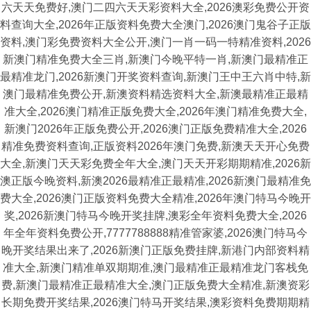
六天天免费好,澳门二四六天天彩资料大全,2026澳彩免费公开资
料查询大全,2026年正版资料免费大全澳门,2026澳门鬼谷子正版
资料,澳门彩免费资料大全公开,澳门一肖一码一特精准资料,2026
新澳门精准免费大全三肖,新澳门今晚平特一肖,新澳门最精准正
最精准龙门,2026新澳门开奖资料查询,新澳门王中王六肖中特,新
澳门最精准免费公开,新澳资料精选资料大全,新澳最精准正最精
准大全,2026澳门精准正版免费大全,2026年澳门精准免费大全,
新澳门2026年正版免费公开,2026澳门正版免费精准大全,2026
精准免费资料查询,正版资料2026年澳门免费,新澳天天开心免费
大全,新澳门天天彩免费全年大全,澳门天天开彩期期精准,2026新
澳正版今晚资料,新澳2026最精准正最精准,2026新澳门最精准免
费大全,2026澳门正版资料免费大全精准,2026年澳门特马今晚开
奖,2026新澳门特马今晚开奖挂牌,澳彩全年资料免费大全,2026
年全年资料免费公开,7777788888精准管家婆,2026澳门特马今
晚开奖结果出来了,2026新澳门正版免费挂牌,新港门内部资料精
准大全,新澳门精准单双期期准,澳门最精准正最精准龙门客栈免
费,新澳门最精准正最精准大全,澳门正版免费大全精准,新澳资彩
长期免费开奖结果,2026澳门特马开奖结果,澳彩资料免费期期精