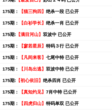
175期:
【最爱自己】
必出２４码 已公开
175期：
【猫三狗四】
绝杀一段 已公开
175期：
【白衫学长】
绝杀一肖 已公开
175期:
【满目河山】
双波中 已公开
175期：
【寥若星辰】
特码３行 已公开
175期：
【凡间来客】
七尾中特 已公开
175期：
【川岛出逃】
双波中特 已公开
175期:
【初心依旧】
绝杀四肖 已公开
175期：
【真知灼见】
7肖中特 已公开
175期：
【四虎归山】
特码单双 已公开