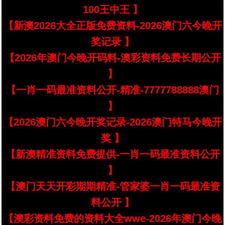
100王中王 】
【新澳2026大全正版免费资料-2026澳门六今晚开
奖记录 】
【2026年澳门今晚开码料-澳彩资料免费长期公开
】
【一肖一码最准资料公开-精准-7777788888澳门
】
【2026澳门六今晚开奖记录-2026澳门特马今晚开
奖 】
【新澳精准资料免费提供-一肖一码最准资料公开
】
【澳门天天开彩期期精准-管家婆一肖一码最准资
料公开 】
【澳彩资料免费的资料大全wwe-2026年澳门今晚