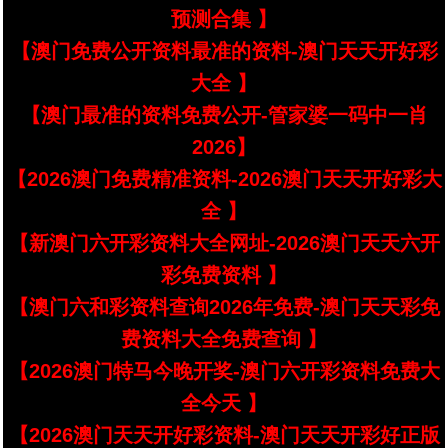
预测合集 】
【澳门免费公开资料最准的资料-澳门天天开好彩
大全 】
【澳门最准的资料免费公开-管家婆一码中一肖
2026】
【2026澳门免费精准资料-2026澳门天天开好彩大
全 】
【新澳门六开彩资料大全网址-2026澳门天天六开
彩免费资料 】
【澳门六和彩资料查询2026年免费-澳门天天彩免
费资料大全免费查询 】
【2026澳门特马今晚开奖-澳门六开彩资料免费大
全今天 】
【2026澳门天天开好彩资料-澳门天天开彩好正版