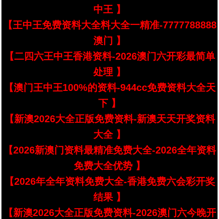
中王 】
【王中王免费资料大全料大全一精准-7777788888
澳门 】
【二四六王中王香港资料-2026澳门六开彩最简单
处理 】
【澳门王中王100%的资料-944cc免费资料大全天
下 】
【新澳2026大全正版免费资料-新澳天天开奖资料
大全 】
【2026新澳门资料最精准免费大全-2026全年资料
免费大全优势 】
【2026年全年资料免费大全-香港免费六会彩开奖
结果 】
【新澳2026大全正版免费资料-2026澳门六今晚开