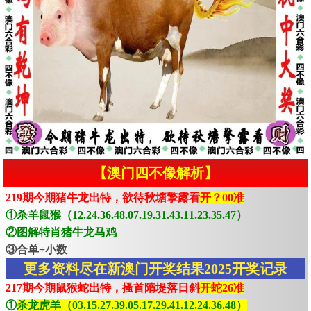
【澳门四不像解析】
219期今期猪牛龙出特，欲待秋塘擎露看
开？00准
①杀羊鼠猴（12.24.36.48.07.19.31.43.11.23.35.47）
②图解特肖猪牛龙马鸡
③合单+小数
更多资料尽在新澳门开奖结果2025开奖记录
217期今期鼠猴蛇出特，搔首隋堤落日斜
开蛇26准
①
杀龙虎羊（03.15.27.39.05.17.29.41.12.24.36.48）